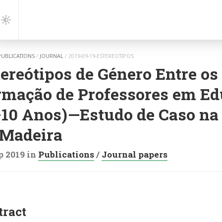
gation
Dark
Mode
PUBLICATIONS
/
JOURNAL
/
2019-09-19-ESTEREOTIPOS
ereótipos de Género Entre os
rmação de Professores em Edu
–10 Anos)—Estudo de Caso na
 Madeira
p 2019
in
Publications
/
Journal papers
tract