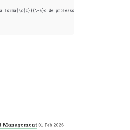
a forma{\c{c}}{\~a}o de professores em educação infantil
nt Management
01 Feb 2026