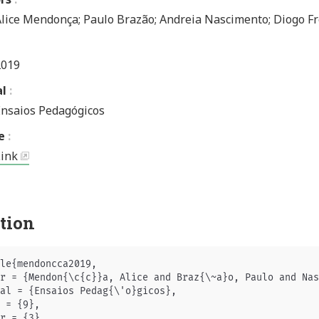
lice Mendonça; Paulo Brazão; Andreia Nascimento; Diogo Fr
2019
al
Ensaios Pedagógicos
e
Link
ation
le{mendoncca2019,

r = {Mendon{\c{c}}a, Alice and Braz{\~a}o, Paulo and Nas
al = {Ensaios Pedag{\'o}gicos},

 = {9},

r = {3},
