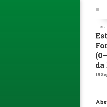
Jump
to:
Navi
HOME
/
Est
Fo
(0
da
19 Se
Abs