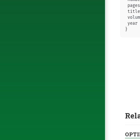
 pages
 title
 volum
 year 
Rel
OPTI