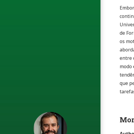
Embora
contin
Univer
de For
os mot
aborda
entre 
modo e
tendên
que pe
tarefa
Mor
Autho