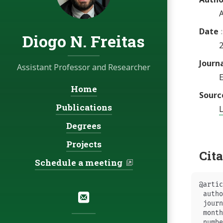
A
Date
Diogo N. Freitas
Journ
Assistant Professor and Researcher
Home
Navigation:
Sourc
Publications
Degrees
Projects
Cit
Schedule a meeting
@artic
Social:
Email
 autho
 journ
 month
 numbe