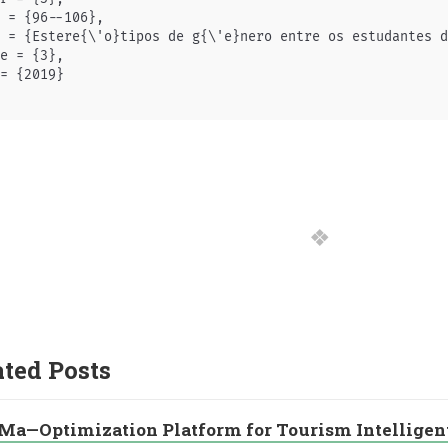
 = {96--106},

 = {Estere{\'o}tipos de g{\'e}nero entre os estudantes d
e = {3},

= {2019}

ated Posts
Ma—Optimization Platform for Tourism Intellige